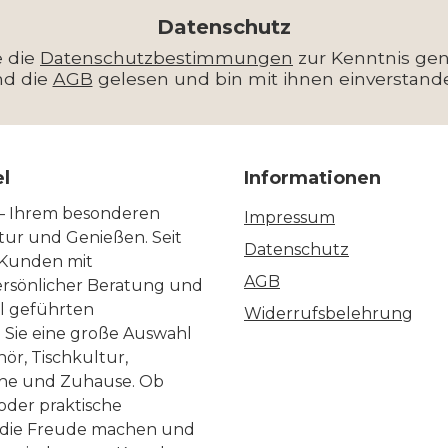
Adresse
*
Datenschutz
e die
Datenschutzbestimmungen
zur Kenntnis g
nd die
AGB
gelesen und bin mit ihnen einverstand
el
Informationen
 – Ihrem besonderen
Impressum
ltur und Genießen. Seit
Datenschutz
 Kunden mit
AGB
ersönlicher Beratung und
ll geführten
Widerrufsbelehrung
n Sie eine große Auswahl
ör, Tischkultur,
he und Zuhause. Ob
 oder praktische
, die Freude machen und