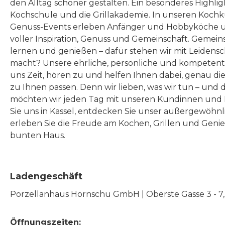
den Alltag schöner gestalten. Ein besonderes Highlig
Kochschule und die Grillakademie. In unseren Kochk
Genuss-Events erleben Anfänger und Hobbyköche u
voller Inspiration, Genuss und Gemeinschaft. Gemeins
lernen und genießen – dafür stehen wir mit Leidensc
macht? Unsere ehrliche, persönliche und kompeten
uns Zeit, hören zu und helfen Ihnen dabei, genau die
zu Ihnen passen. Denn wir lieben, was wir tun – und 
möchten wir jeden Tag mit unseren Kundinnen und 
Sie uns in Kassel, entdecken Sie unser außergewöhn
erleben Sie die Freude am Kochen, Grillen und Geni
bunten Haus.
Ladengeschäft
Porzellanhaus Hornschu GmbH | Oberste Gasse 3 - 7, |
Öffnungszeiten: