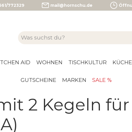
)561/772329
mail@hornschu.de
Öffnun
ITCHEN AID
WOHNEN
TISCHKULTUR
KÜCHE
GUTSCHEINE
MARKEN
SALE %
mit 2 Kegeln für
GA)