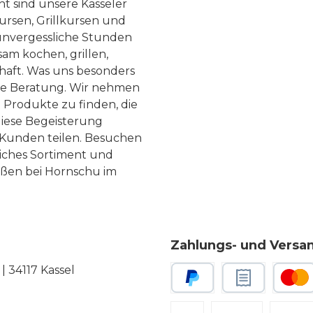
ht sind unsere Kasseler
ursen, Grillkursen und
nvergessliche Stunden
am kochen, grillen,
haft. Was uns besonders
te Beratung. Wir nehmen
 Produkte zu finden, die
diese Begeisterung
Kunden teilen. Besuchen
liches Sortiment und
eßen bei Hornschu im
Zahlungs- und Versa
 34117 Kassel
PayPal
Rechnungskauf
Kredit-