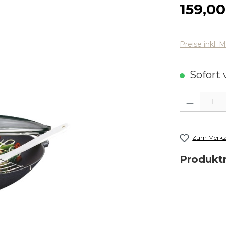
Regulärer
159,00
Preise inkl. 
Sofort v
Produkt Anza
Zum Merkze
Produk