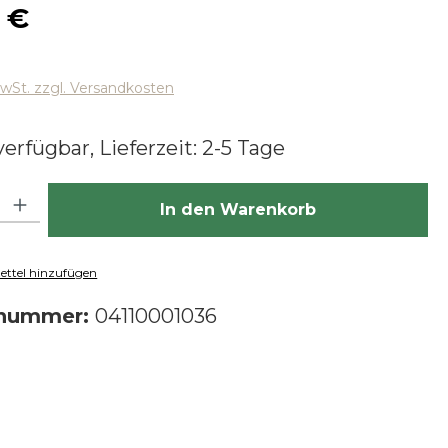
 Preis:
 €
MwSt. zzgl. Versandkosten
erfügbar, Lieferzeit: 2-5 Tage
hl: Gib den gewünschten Wert ein oder benutze die Schaltfläch
In den Warenkorb
ttel hinzufügen
tnummer:
04110001036