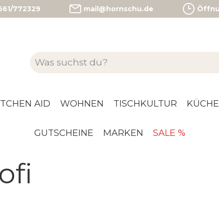
)561/772329
mail@hornschu.de
Öffnun
ITCHEN AID
WOHNEN
TISCHKULTUR
KÜCHE
GUTSCHEINE
MARKEN
SALE %
ofi