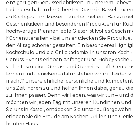
einzigartigen Genusserlebnissen. In unserem liebevo
Ladengeschäft in der Obersten Gasse in Kassel finde
an Kochgeschirr, Messern, Küchenhelfern, Backzubeh
Geschenkideen und besonderen Produkten für Küc
hochwertige Pfannen, edle Gläser, stilvolles Geschirr
Küchenutensilien – bei uns entdecken Sie Produkte
den Alltag schöner gestalten. Ein besonderes Highlig
Kochschule und die Grillakademie. In unseren Kochk
Genuss-Events erleben Anfänger und Hobbyköche u
voller Inspiration, Genuss und Gemeinschaft. Gemeins
lernen und genießen – dafür stehen wir mit Leidensc
macht? Unsere ehrliche, persönliche und kompeten
uns Zeit, hören zu und helfen Ihnen dabei, genau die
zu Ihnen passen. Denn wir lieben, was wir tun – und 
möchten wir jeden Tag mit unseren Kundinnen und 
Sie uns in Kassel, entdecken Sie unser außergewöhn
erleben Sie die Freude am Kochen, Grillen und Geni
bunten Haus.