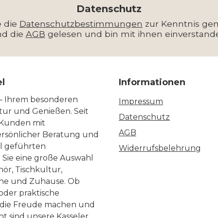
*
Datenschutz
e die
Datenschutzbestimmungen
zur Kenntnis g
nd die
AGB
gelesen und bin mit ihnen einverstand
el
Informationen
 – Ihrem besonderen
Impressum
ltur und Genießen. Seit
Datenschutz
 Kunden mit
AGB
ersönlicher Beratung und
ll geführten
Widerrufsbelehrung
n Sie eine große Auswahl
ör, Tischkultur,
he und Zuhause. Ob
 oder praktische
, die Freude machen und
ht sind unsere Kasseler