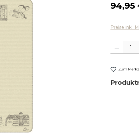
Regulärer
94,95
Preise inkl. 
Produkt Anza
Zum Merkze
Produk