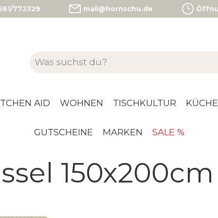
)561/772329
mail@hornschu.de
Öffnun
ITCHEN AID
WOHNEN
TISCHKULTUR
KÜCHE
GUTSCHEINE
MARKEN
SALE %
ssel 150x200cm