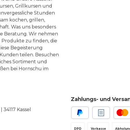
ursen, Grillkursen und
nvergessliche Stunden
am kochen, grillen,
haft. Was uns besonders
te Beratung. Wir nehmen
 Produkte zu finden, die
diese Begeisterung
Kunden teilen. Besuchen
liches Sortiment und
eßen bei Hornschu im
Zahlungs- und Versa
 34117 Kassel
PayPal
Rechnungskauf
Kredit-
DPD
Vorkasse
Abholun