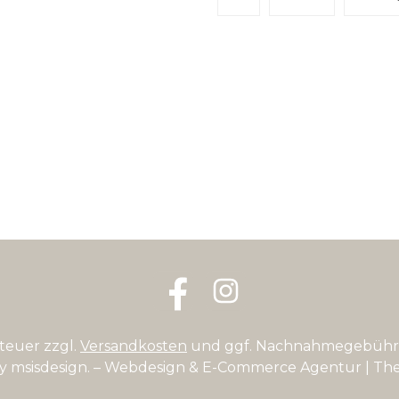
Facebook
Instagram
steuer zzgl.
Versandkosten
und ggf. Nachnahmegebühre
by
msisdesign. – Webdesign & E-Commerce Agentur
| Th