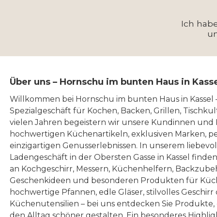
Ich hab
u
Über uns – Hornschu im bunten Haus in Kass
Willkommen bei Hornschu im bunten Haus in Kassel
Spezialgeschäft für Kochen, Backen, Grillen, Tischku
vielen Jahren begeistern wir unsere Kundinnen und
hochwertigen Küchenartikeln, exklusiven Marken, p
einzigartigen Genusserlebnissen. In unserem liebevo
Ladengeschäft in der Obersten Gasse in Kassel finde
an Kochgeschirr, Messern, Küchenhelfern, Backzubeh
Geschenkideen und besonderen Produkten für Küc
hochwertige Pfannen, edle Gläser, stilvolles Geschirr
Küchenutensilien – bei uns entdecken Sie Produkte
den Alltag schöner gestalten. Ein besonderes Highlig