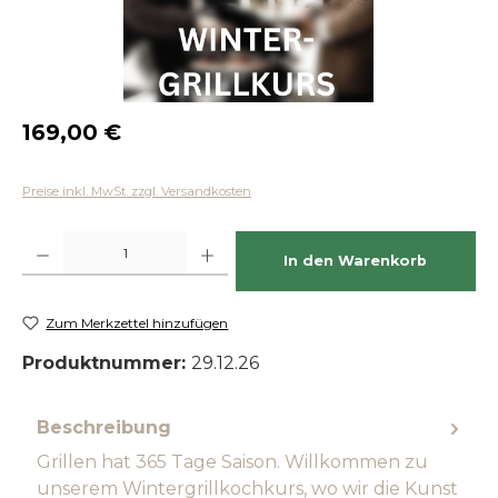
Regulärer Preis:
169,00 €
Preise inkl. MwSt. zzgl. Versandkosten
Produkt Anzahl: Gib den gewünschten Wert ein oder benutze die Schaltfläch
In den Warenkorb
Zum Merkzettel hinzufügen
Produktnummer:
29.12.26
Beschreibung
Grillen hat 365 Tage Saison. Willkommen zu
unserem Wintergrillkochkurs, wo wir die Kunst