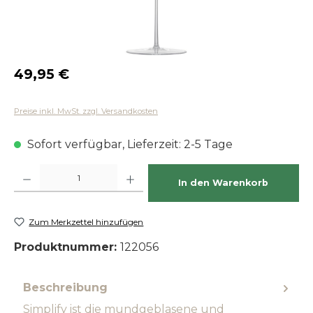
Regulärer Preis:
49,95 €
Preise inkl. MwSt. zzgl. Versandkosten
Sofort verfügbar, Lieferzeit: 2-5 Tage
Produkt Anzahl: Gib den gewünschten Wert ein oder benutze die Schaltfläch
In den Warenkorb
Zum Merkzettel hinzufügen
Produktnummer:
122056
Beschreibung
Simplify ist die mundgeblasene und