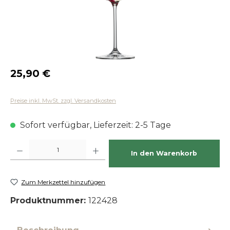
Regulärer Preis:
25,90 €
Preise inkl. MwSt. zzgl. Versandkosten
Sofort verfügbar, Lieferzeit: 2-5 Tage
Produkt Anzahl: Gib den gewünschten Wert ein oder benutze die Schaltfläch
In den Warenkorb
Zum Merkzettel hinzufügen
Produktnummer:
122428