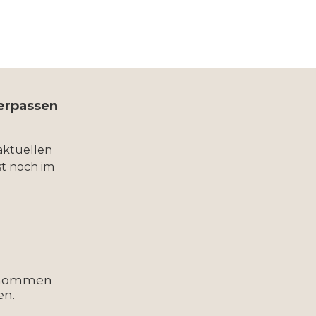
verpassen
aktuellen
t noch im
enommen
en.