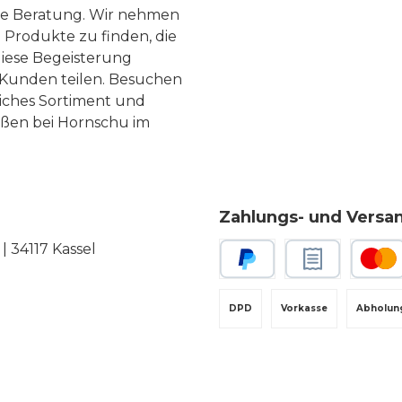
te Beratung. Wir nehmen
 Produkte zu finden, die
diese Begeisterung
Kunden teilen. Besuchen
liches Sortiment und
eßen bei Hornschu im
Zahlungs- und Versa
 34117 Kassel
PayPal
Rechnungskauf
Kredit-
DPD
Vorkasse
Abholun