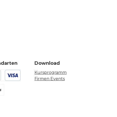
ndarten
Download
Kursprogramm
Firmen Events
 oder Debitkarte
g