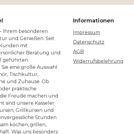
el
Informationen
 – Ihrem besonderen
Impressum
ltur und Genießen. Seit
Datenschutz
 Kunden mit
AGB
ersönlicher Beratung und
ll geführten
Widerrufsbelehrung
n Sie eine große Auswahl
ör, Tischkultur,
he und Zuhause. Ob
 oder praktische
, die Freude machen und
ht sind unsere Kasseler
ursen, Grillkursen und
nvergessliche Stunden
am kochen, grillen,
haft. Was uns besonders