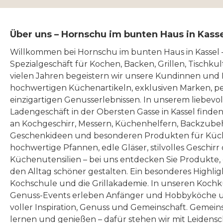
Über uns – Hornschu im bunten Haus in Kass
Willkommen bei Hornschu im bunten Haus in Kassel
Spezialgeschäft für Kochen, Backen, Grillen, Tischku
vielen Jahren begeistern wir unsere Kundinnen und
hochwertigen Küchenartikeln, exklusiven Marken, p
einzigartigen Genusserlebnissen. In unserem liebevo
Ladengeschäft in der Obersten Gasse in Kassel finde
an Kochgeschirr, Messern, Küchenhelfern, Backzubeh
Geschenkideen und besonderen Produkten für Küc
hochwertige Pfannen, edle Gläser, stilvolles Geschirr
Küchenutensilien – bei uns entdecken Sie Produkte
den Alltag schöner gestalten. Ein besonderes Highlig
Kochschule und die Grillakademie. In unseren Kochk
Genuss-Events erleben Anfänger und Hobbyköche u
voller Inspiration, Genuss und Gemeinschaft. Gemeins
lernen und genießen – dafür stehen wir mit Leidensc