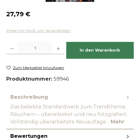
Regulärer Preis:
27,79 €
Preise inkl. MwSt. zzgl. Versandkosten
Produkt Anzahl: Gib den gewünschten Wert ein oder benutze die Schaltfläch
In den Warenkorb
Zum Merkzettel hinzufügen
Produktnummer:
59946
Beschreibung
Das beliebte Standardwerk zum Trendthema
Räuchern – überarbeitet und neu fotografiert.
Vollständig überarbeitete Neuauflage…
Mehr
Bewertungen