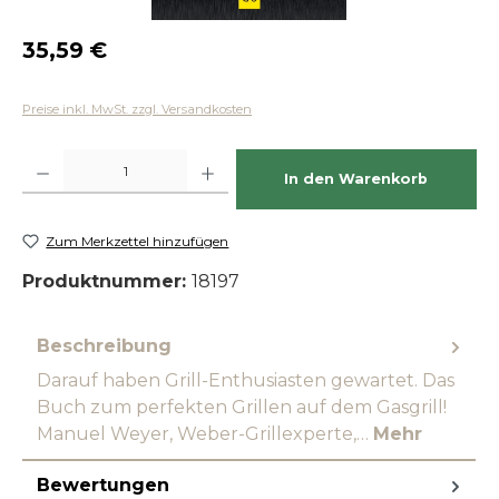
Regulärer Preis:
35,59 €
Preise inkl. MwSt. zzgl. Versandkosten
Produkt Anzahl: Gib den gewünschten Wert ein oder benutze die Schaltfläch
In den Warenkorb
Zum Merkzettel hinzufügen
Produktnummer:
18197
Beschreibung
Darauf haben Grill-Enthusiasten gewartet. Das
Buch zum perfekten Grillen auf dem Gasgrill!
Manuel Weyer, Weber-Grillexperte,…
Mehr
Bewertungen