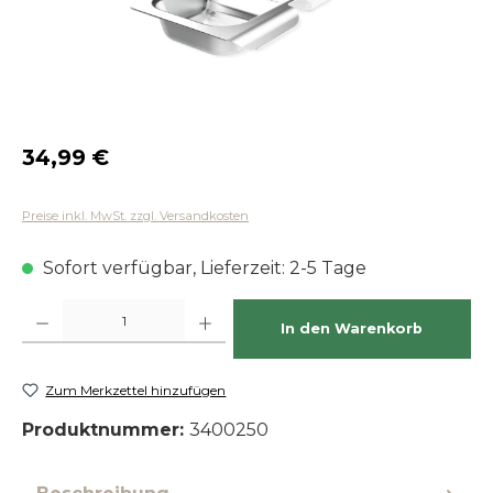
Regulärer Preis:
34,99 €
Preise inkl. MwSt. zzgl. Versandkosten
Sofort verfügbar, Lieferzeit: 2-5 Tage
Produkt Anzahl: Gib den gewünschten Wert ein oder benutze die Schaltfläch
In den Warenkorb
Zum Merkzettel hinzufügen
Produktnummer:
3400250