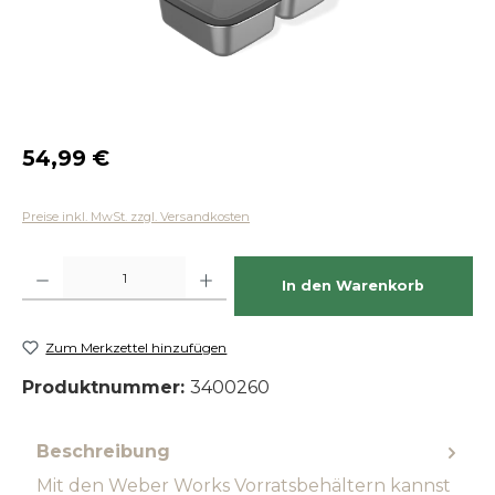
Regulärer Preis:
54,99 €
Preise inkl. MwSt. zzgl. Versandkosten
Produkt Anzahl: Gib den gewünschten Wert ein oder benutze die Schaltfläch
In den Warenkorb
Zum Merkzettel hinzufügen
Produktnummer:
3400260
Beschreibung
Mit den Weber Works Vorratsbehältern kannst