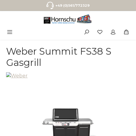
Zum Hauptinhalt springen
+49 (0)561/772329
Weber Summit FS38 S
Gasgrill
Bildergalerie überspringen