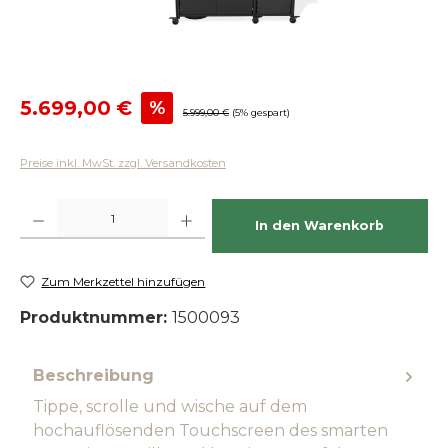
Verkaufspreis:
5.699,00 €
%
Regulärer Preis:
5.999,00 €
(5% gespart)
Preise inkl. MwSt. zzgl. Versandkosten
Produkt Anzahl: Gib den gewünschten Wert ein oder benutze die Schaltfläch
In den Warenkorb
Zum Merkzettel hinzufügen
Produktnummer:
1500093
Beschreibung
Tippe, scrolle und wische auf dem
hochauflösenden Touchscreen des smarten