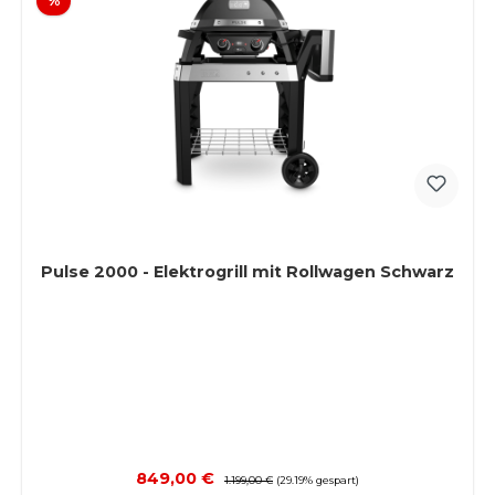
%
Pulse 2000 - Elektrogrill mit Rollwagen Schwarz
Verkaufspreis:
849,00 €
Regulärer Preis:
1.199,00 €
(29.19% gespart)