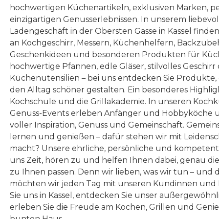
hochwertigen Küchenartikeln, exklusiven Marken, p
einzigartigen Genusserlebnissen. In unserem liebevo
Ladengeschäft in der Obersten Gasse in Kassel finde
an Kochgeschirr, Messern, Küchenhelfern, Backzubeh
Geschenkideen und besonderen Produkten für Küc
hochwertige Pfannen, edle Gläser, stilvolles Geschirr
Küchenutensilien – bei uns entdecken Sie Produkte
den Alltag schöner gestalten. Ein besonderes Highlig
Kochschule und die Grillakademie. In unseren Kochk
Genuss-Events erleben Anfänger und Hobbyköche u
voller Inspiration, Genuss und Gemeinschaft. Gemeins
lernen und genießen – dafür stehen wir mit Leidensc
macht? Unsere ehrliche, persönliche und kompeten
uns Zeit, hören zu und helfen Ihnen dabei, genau die
zu Ihnen passen. Denn wir lieben, was wir tun – und 
möchten wir jeden Tag mit unseren Kundinnen und 
Sie uns in Kassel, entdecken Sie unser außergewöhn
erleben Sie die Freude am Kochen, Grillen und Geni
bunten Haus.