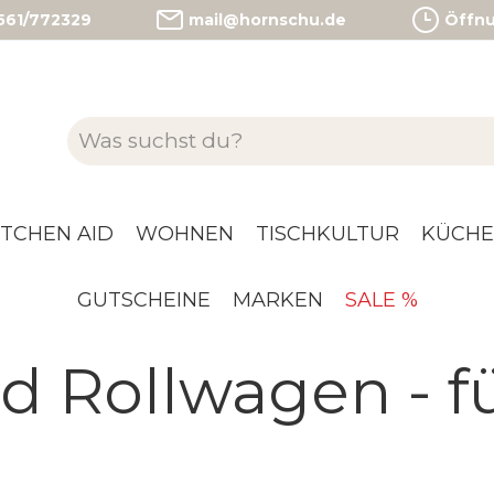
)561/772329
mail@hornschu.de
Öffnun
ITCHEN AID
WOHNEN
TISCHKULTUR
KÜCHE
GUTSCHEINE
MARKEN
SALE %
d Rollwagen - f