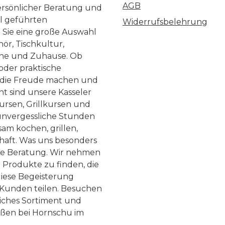
AGB
ersönlicher Beratung und
ll geführten
Widerrufsbelehrung
n Sie eine große Auswahl
ör, Tischkultur,
he und Zuhause. Ob
 oder praktische
, die Freude machen und
ht sind unsere Kasseler
ursen, Grillkursen und
nvergessliche Stunden
am kochen, grillen,
haft. Was uns besonders
te Beratung. Wir nehmen
 Produkte zu finden, die
diese Begeisterung
Kunden teilen. Besuchen
liches Sortiment und
eßen bei Hornschu im