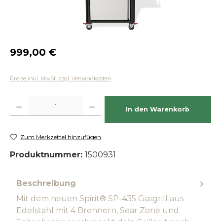
Regulärer Preis:
999,00 €
Preise inkl. MwSt. zzgl. Versandkosten
Produkt Anzahl: Gib den gewünschten Wert ein oder benutze die Schaltfläch
In den Warenkorb
Zum Merkzettel hinzufügen
Produktnummer:
1500931
Beschreibung
Mit dem neuen Spirit® SP-435 Gasgrill aus
Edelstahl mit 4 Brennern, Sear Zone und