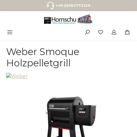
Zum Hauptinhalt springen
+49 (0)561/772329
Weber Smoque
Holzpelletgrill
Bildergalerie überspringen