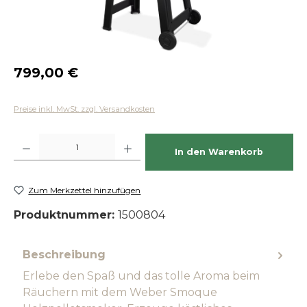
Regulärer Preis:
799,00 €
Preise inkl. MwSt. zzgl. Versandkosten
Produkt Anzahl: Gib den gewünschten Wert ein oder benutze die Schaltfläch
In den Warenkorb
Zum Merkzettel hinzufügen
Produktnummer:
1500804
Beschreibung
Erlebe den Spaß und das tolle Aroma beim
Räuchern mit dem Weber Smoque