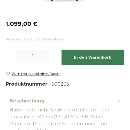
Regulärer Preis:
1.099,00 €
Preise inkl. MwSt. zzgl. Versandkosten
Produkt Anzahl: Gib den gewünschten Wert ein oder benutze die Schaltfläch
In den Warenkorb
Zum Merkzettel hinzufügen
Produktnummer:
1500235
Beschreibung
Habe noch mehr Spaß beim Grillen mit der
innovativen Weber® SLATE GPSB 76 cm
Premium Plancha mit Seitenbrenner und