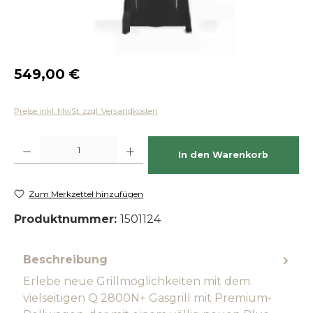
Regulärer Preis:
549,00 €
Preise inkl. MwSt. zzgl. Versandkosten
Produkt Anzahl: Gib den gewünschten Wert ein oder benutze die Schaltfläch
In den Warenkorb
Zum Merkzettel hinzufügen
Produktnummer:
1501124
Beschreibung
Erlebe neue Grillmöglichkeiten mit dem
vielseitigen Q 2800N+ Gasgrill mit Premium-