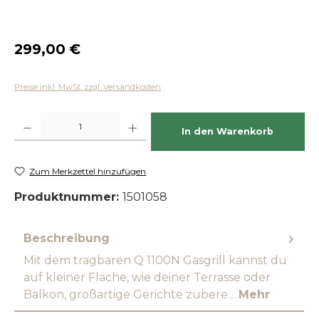
Regulärer Preis:
299,00 €
Preise inkl. MwSt. zzgl. Versandkosten
Produkt Anzahl: Gib den gewünschten Wert ein oder benutze die Schaltfläch
In den Warenkorb
Zum Merkzettel hinzufügen
Produktnummer:
1501058
Beschreibung
Mit dem tragbaren Q 1100N Gasgrill kannst du
auf kleiner Fläche, wie deiner Terrasse oder
Balkon, großartige Gerichte zubere…
Mehr