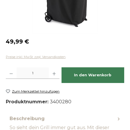
Regulärer Preis:
49,99 €
Preise inkl. MwSt. zzgl. Versandkosten
Produkt Anzahl: Gib den gewünschten Wert ein oder benutze die Schaltfläch
In den Warenkorb
Zum Merkzettel hinzufügen
Produktnummer:
3400280
Beschreibung
So sieht dein Grill immer gut aus. Mit dieser