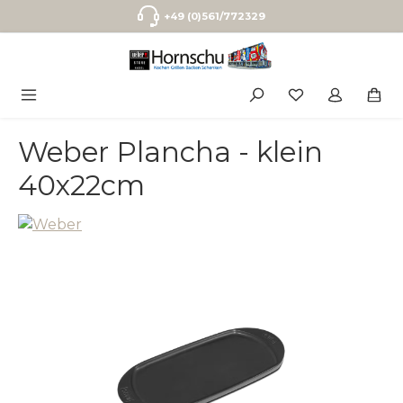
Zum Hauptinhalt springen
+49 (0)561/772329
Weber Plancha - klein
40x22cm
Bildergalerie überspringen