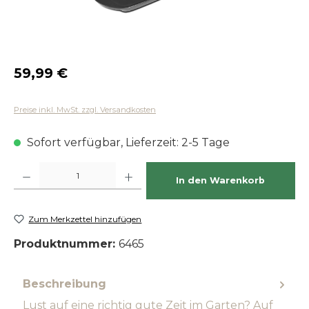
Regulärer Preis:
59,99 €
Preise inkl. MwSt. zzgl. Versandkosten
Sofort verfügbar, Lieferzeit: 2-5 Tage
Produkt Anzahl: Gib den gewünschten Wert ein oder benutze die Schaltfläch
In den Warenkorb
Zum Merkzettel hinzufügen
Produktnummer:
6465
Beschreibung
Lust auf eine richtig gute Zeit im Garten? Auf