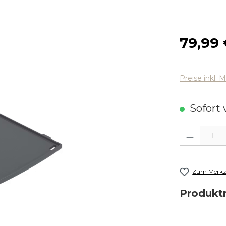
Regulärer
79,99
Preise inkl. 
Sofort v
Produkt Anza
Zum Merkze
Produk