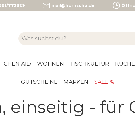
)561/772329
mail@hornschu.de
Öffnun
ITCHEN AID
WOHNEN
TISCHKULTUR
KÜCHE
GUTSCHEINE
MARKEN
SALE %
 einseitig - für