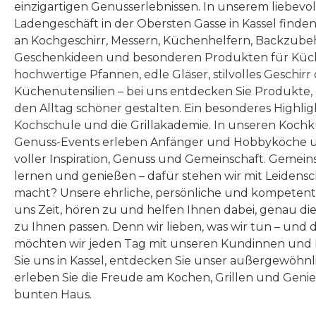
einzigartigen Genusserlebnissen. In unserem liebevo
Ladengeschäft in der Obersten Gasse in Kassel finde
an Kochgeschirr, Messern, Küchenhelfern, Backzubeh
Geschenkideen und besonderen Produkten für Küc
hochwertige Pfannen, edle Gläser, stilvolles Geschirr
Küchenutensilien – bei uns entdecken Sie Produkte
den Alltag schöner gestalten. Ein besonderes Highlig
Kochschule und die Grillakademie. In unseren Kochk
Genuss-Events erleben Anfänger und Hobbyköche u
voller Inspiration, Genuss und Gemeinschaft. Gemeins
lernen und genießen – dafür stehen wir mit Leidensc
macht? Unsere ehrliche, persönliche und kompeten
uns Zeit, hören zu und helfen Ihnen dabei, genau die
zu Ihnen passen. Denn wir lieben, was wir tun – und 
möchten wir jeden Tag mit unseren Kundinnen und 
Sie uns in Kassel, entdecken Sie unser außergewöhn
erleben Sie die Freude am Kochen, Grillen und Geni
bunten Haus.