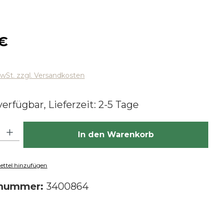
 Preis:
 €
MwSt. zzgl. Versandkosten
erfügbar, Lieferzeit: 2-5 Tage
hl: Gib den gewünschten Wert ein oder benutze die Schaltfläch
In den Warenkorb
ttel hinzufügen
tnummer:
3400864