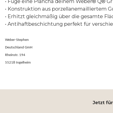
• Füge eine Plancha deinem Weber® Q® Gri
• Konstruktion aus porzellanemailliertem G
• Erhitzt gleichmäßig über die gesamte Fl
• Antihaftbeschichtung perfekt für versch
Weber-Stephen
Deutschland GmH
Rheinstr. 194
55218 Ingelheim
Jetzt fü