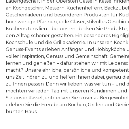
Ladengeschäft in der Obersten Gasse in Kassel finde
an Kochgeschirr, Messern, Küchenhelfern, Backzubeh
Geschenkideen und besonderen Produkten für Küc
hochwertige Pfannen, edle Gläser, stilvolles Geschirr
Küchenutensilien – bei uns entdecken Sie Produkte
den Alltag schöner gestalten. Ein besonderes Highlig
Kochschule und die Grillakademie. In unseren Kochk
Genuss-Events erleben Anfänger und Hobbyköche u
voller Inspiration, Genuss und Gemeinschaft. Gemeins
lernen und genießen – dafür stehen wir mit Leidensc
macht? Unsere ehrliche, persönliche und kompeten
uns Zeit, hören zu und helfen Ihnen dabei, genau die
zu Ihnen passen. Denn wir lieben, was wir tun – und 
möchten wir jeden Tag mit unseren Kundinnen und 
Sie uns in Kassel, entdecken Sie unser außergewöhn
erleben Sie die Freude am Kochen, Grillen und Geni
bunten Haus.