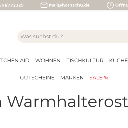
)561/772329
mail@hornschu.de
Öffnun
ITCHEN AID
WOHNEN
TISCHKULTUR
KÜCHE
GUTSCHEINE
MARKEN
SALE %
 Warmhalterost 