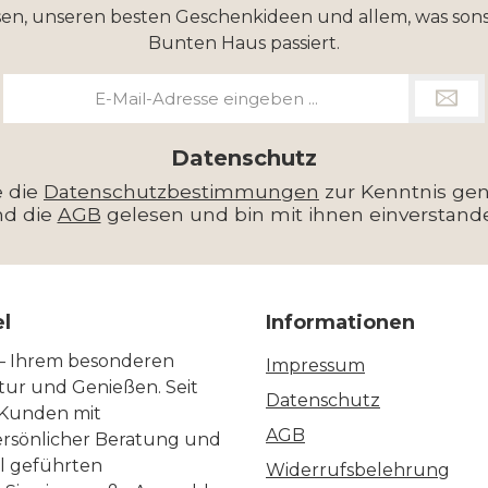
en, unseren besten Geschenkideen und allem, was sons
Bunten Haus passiert.
E-
Mail-
Adresse
*
Datenschutz
e die
Datenschutzbestimmungen
zur Kenntnis g
nd die
AGB
gelesen und bin mit ihnen einverstand
el
Informationen
 – Ihrem besonderen
Impressum
ltur und Genießen. Seit
Datenschutz
 Kunden mit
AGB
ersönlicher Beratung und
ll geführten
Widerrufsbelehrung