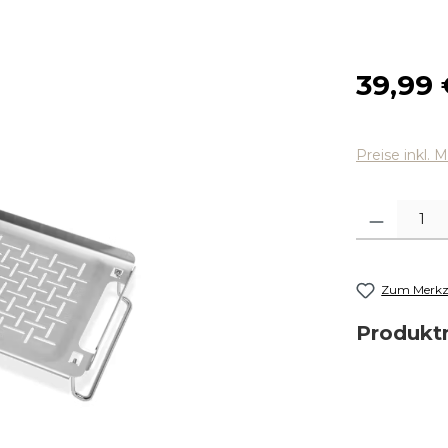
Regulärer
39,99 
Preise inkl. 
Produkt Anza
Zum Merkze
Produk