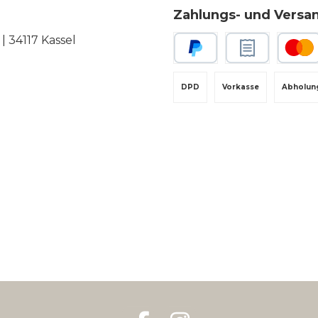
Zahlungs- und Versa
 34117 Kassel
PayPal
Rechnungskauf
Kredit-
DPD
Vorkasse
Abholun