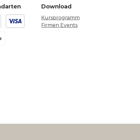
ndarten
Download
Kursprogramm
Firmen Events
 oder Debitkarte
g