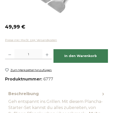
Regulärer Preis:
49,99 €
Preise inkl. MwSt. zzgl. Versandkosten
Produkt Anzahl: Gib den gewünschten Wert ein oder benutze die Schaltfläch
In den Warenkorb
Zum Merkzettel hinzufügen
Produktnummer:
6777
Beschreibung
Geh entspannt ins Grillen. Mit diesem Plancha-
Starter-Set kannst du alles zubereiten, von