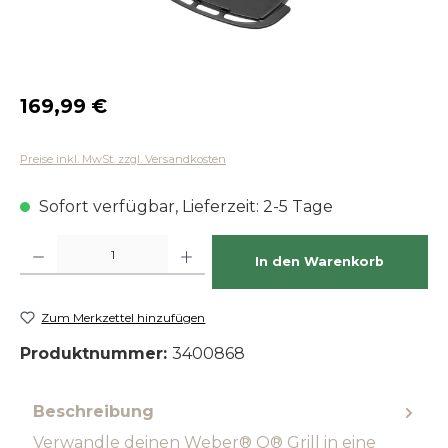
Regulärer Preis:
169,99 €
Preise inkl. MwSt. zzgl. Versandkosten
Sofort verfügbar, Lieferzeit: 2-5 Tage
Produkt Anzahl: Gib den gewünschten Wert ein oder benutze die Schaltfläch
In den Warenkorb
Zum Merkzettel hinzufügen
Produktnummer:
3400868
Beschreibung
Verwandle deinen Weber® Q® Grill in eine