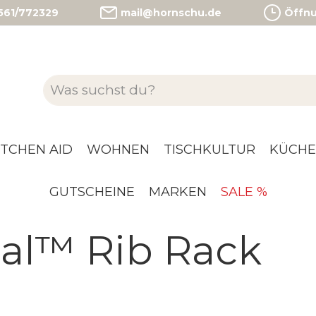
)561/772329
mail@hornschu.de
Öffnun
ITCHEN AID
WOHNEN
TISCHKULTUR
KÜCHE
GUTSCHEINE
MARKEN
SALE %
al™ Rib Rack