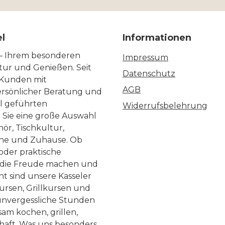
el
Informationen
 – Ihrem besonderen
Impressum
ltur und Genießen. Seit
Datenschutz
 Kunden mit
AGB
ersönlicher Beratung und
ll geführten
Widerrufsbelehrung
n Sie eine große Auswahl
ör, Tischkultur,
he und Zuhause. Ob
 oder praktische
, die Freude machen und
ht sind unsere Kasseler
ursen, Grillkursen und
nvergessliche Stunden
am kochen, grillen,
haft. Was uns besonders