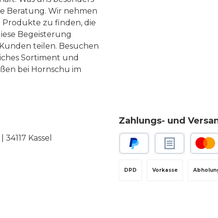
te Beratung. Wir nehmen
 Produkte zu finden, die
diese Begeisterung
Kunden teilen. Besuchen
liches Sortiment und
eßen bei Hornschu im
Zahlungs- und Versa
 34117 Kassel
PayPal
Rechnungskauf
Kredit-
DPD
Vorkasse
Abholun