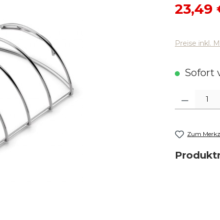
Verkaufsp
23,49 
Preise inkl. 
Sofort v
Produkt Anza
Zum Merkze
Produk