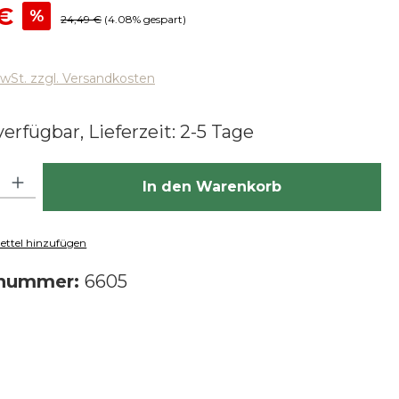
reis:
€
%
Regulärer Preis:
24,49 €
(4.08% gespart)
MwSt. zzgl. Versandkosten
erfügbar, Lieferzeit: 2-5 Tage
hl: Gib den gewünschten Wert ein oder benutze die Schaltfläch
In den Warenkorb
ttel hinzufügen
tnummer:
6605