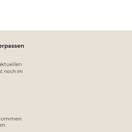
verpassen
aktuellen
t noch im
enommen
en.