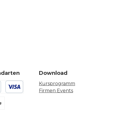
ndarten
Download
Kursprogramm
Firmen Events
 oder Debitkarte
g