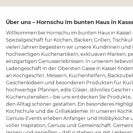
Über uns – Hornschu im bunten Haus in Kass
Willkommen bei Hornschu im bunten Haus in Kassel
Spezialgeschäft für Kochen, Backen, Grillen, Tischku
vielen Jahren begeistern wir unsere Kundinnen und
hochwertigen Küchenartikeln, exklusiven Marken, p
einzigartigen Genusserlebnissen. In unserem liebevo
Ladengeschäft in der Obersten Gasse in Kassel finde
an Kochgeschirr, Messern, Küchenhelfern, Backzubeh
Geschenkideen und besonderen Produkten für Küc
hochwertige Pfannen, edle Gläser, stilvolles Geschirr
Küchenutensilien – bei uns entdecken Sie Produkte
den Alltag schöner gestalten. Ein besonderes Highlig
Kochschule und die Grillakademie. In unseren Kochk
Genuss-Events erleben Anfänger und Hobbyköche u
voller Inspiration, Genuss und Gemeinschaft. Gemeins
lernen und genießen – dafür stehen wir mit Leidensc