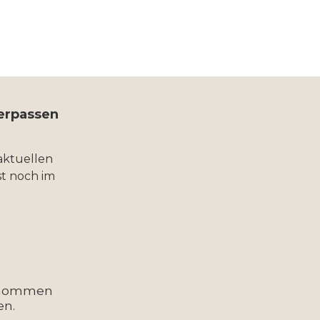
verpassen
aktuellen
t noch im
enommen
en.