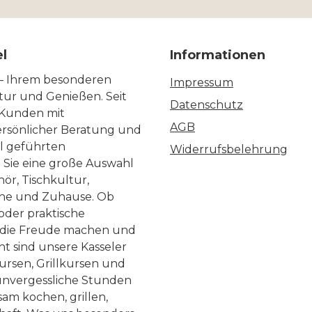
el
Informationen
 – Ihrem besonderen
Impressum
ltur und Genießen. Seit
Datenschutz
 Kunden mit
AGB
ersönlicher Beratung und
ll geführten
Widerrufsbelehrung
n Sie eine große Auswahl
ör, Tischkultur,
he und Zuhause. Ob
 oder praktische
, die Freude machen und
ht sind unsere Kasseler
ursen, Grillkursen und
nvergessliche Stunden
am kochen, grillen,