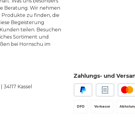
haft. Was uns besonders
te Beratung. Wir nehmen
 Produkte zu finden, die
diese Begeisterung
Kunden teilen. Besuchen
liches Sortiment und
eßen bei Hornschu im
Zahlungs- und Versa
 34117 Kassel
PayPal
Rechnungskauf
Kredit-
DPD
Vorkasse
Abholun