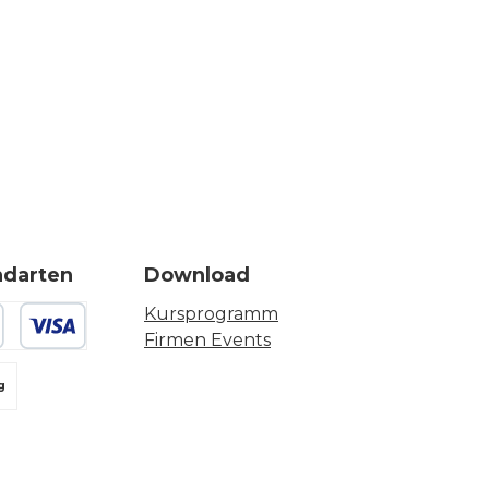
ndarten
Download
Kursprogramm
Firmen Events
 oder Debitkarte
g