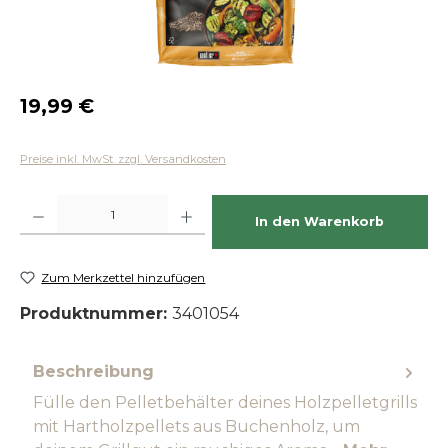
Regulärer Preis:
19,99 €
Preise inkl. MwSt. zzgl. Versandkosten
Produkt Anzahl: Gib den gewünschten Wert ein oder benutze die Schaltfläch
In den Warenkorb
Zum Merkzettel hinzufügen
Produktnummer:
3401054
Beschreibung
Fülle den Pelletbehälter deines Holzpelletgrills
mit Hartholzpellets aus Buchenholz, um