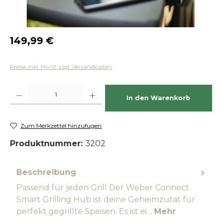
Regulärer Preis:
149,99 €
Preise inkl. MwSt. zzgl. Versandkosten
Produkt Anzahl: Gib den gewünschten Wert ein oder benutze die Schaltfläch
In den Warenkorb
Zum Merkzettel hinzufügen
Produktnummer:
3202
Beschreibung
Passend für jeden Grill Der Weber Connect
Smart Grilling Hub ist deine Geheimzutat für
perfekt gegrillte Speisen. Es ist ei…
Mehr