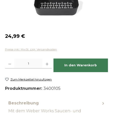
Regulärer Preis:
24,99 €
Preise inkl. MwSt. zzgl. Versandkosten
Produkt Anzahl: Gib den gewünschten Wert ein oder benutze die Schaltfläch
In den Warenkorb
Zum Merkzettel hinzufügen
Produktnummer:
3400105
Beschreibung
Mit dem Weber Works Saucen- und