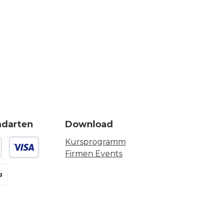
ndarten
Download
Kursprogramm
Firmen Events
 oder Debitkarte
g