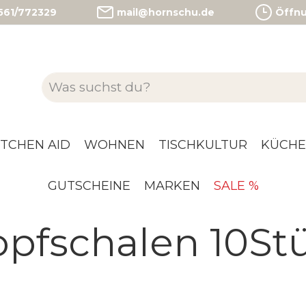
)561/772329
mail@hornschu.de
Öffnun
ITCHEN AID
WOHNEN
TISCHKULTUR
KÜCHE
GUTSCHEINE
MARKEN
SALE %
opfschalen 10St