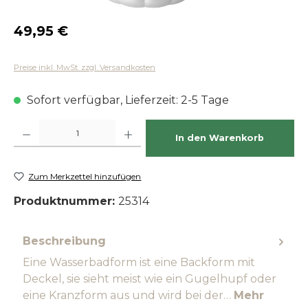
Regulärer Preis:
49,95 €
Preise inkl. MwSt. zzgl. Versandkosten
Sofort verfügbar, Lieferzeit: 2-5 Tage
Produkt Anzahl: Gib den gewünschten Wert ein oder benutze die Schaltfläch
In den Warenkorb
Zum Merkzettel hinzufügen
Produktnummer:
25314
Beschreibung
Eine Wasserbadform ist eine Backform mit
Deckel, sie sieht meist wie ein Gugelhupf oder
eine Kranzform aus und wird bei der…
Mehr