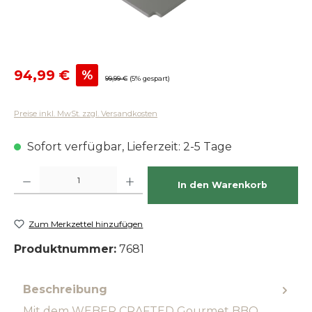
Verkaufspreis:
94,99 €
%
Regulärer Preis:
99,99 €
(5% gespart)
Preise inkl. MwSt. zzgl. Versandkosten
Sofort verfügbar, Lieferzeit: 2-5 Tage
Produkt Anzahl: Gib den gewünschten Wert ein oder benutze die Schaltfläch
In den Warenkorb
Zum Merkzettel hinzufügen
Produktnummer:
​ 7681
Beschreibung
Mit dem WEBER CRAFTED Gourmet BBQ