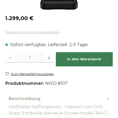
Regulärer Preis:
1.299,00 €
Preise inkl. MwSt. zzgl. Versandkosten
Sofort verfügbar, Lieferzeit: 2-5 Tage
Produkt Anzahl: Gib den gewünschten Wert ein oder benutze die Schaltfläch
In den Warenkorb
Zum Merkzettel hinzufügen
Produktnummer:
NIVO 8107
Beschreibung
Heißkalter Kaffeegenuss - inspiriert von Cold
Brew: Entdecke das neue Sondermodell NIVO