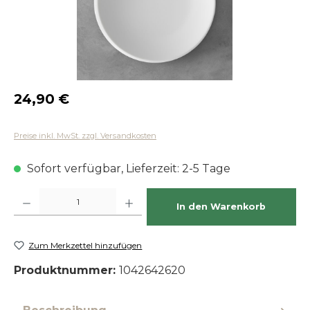
Regulärer Preis:
24,90 €
Preise inkl. MwSt. zzgl. Versandkosten
Sofort verfügbar, Lieferzeit: 2-5 Tage
Produkt Anzahl: Gib den gewünschten Wert ein oder benutze die Schaltfläch
In den Warenkorb
Zum Merkzettel hinzufügen
Produktnummer:
1042642620