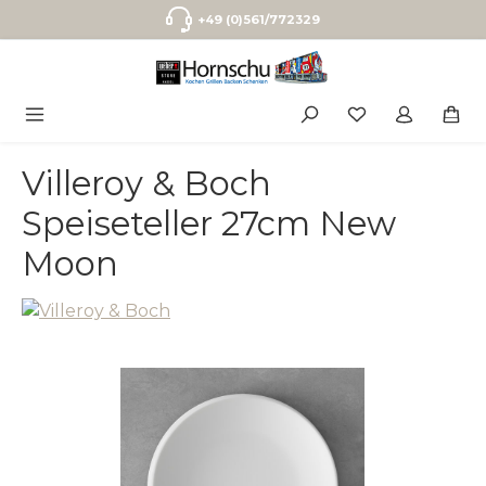
Zum Hauptinhalt springen
+49 (0)561/772329
Villeroy & Boch
Speiseteller 27cm New
Moon
Bildergalerie überspringen