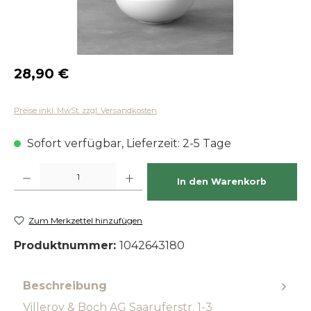
Regulärer Preis:
28,90 €
Preise inkl. MwSt. zzgl. Versandkosten
Sofort verfügbar, Lieferzeit: 2-5 Tage
Produkt Anzahl: Gib den gewünschten Wert ein oder benutze die Schaltfläch
In den Warenkorb
Zum Merkzettel hinzufügen
Produktnummer:
1042643180
Beschreibung
Villeroy & Boch AG Saaruferstr. 1-3