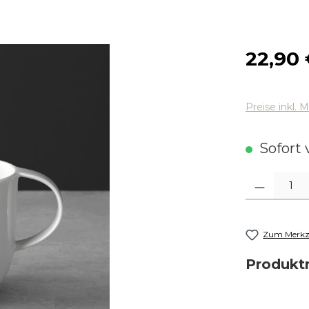
Regulärer
22,90
Preise inkl. 
Sofort v
Produkt Anza
Zum Merkze
Produk