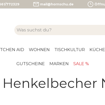
)561/772329
mail@hornschu.de
Öffnun
ITCHEN AID
WOHNEN
TISCHKULTUR
KÜCHE
GUTSCHEINE
MARKEN
SALE %
ch Henkelbecher