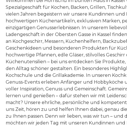
Willkommen bei Hornschu im bunten Haus in Kassel
Spezialgeschäft für Kochen, Backen, Grillen, Tischku
vielen Jahren begeistern wir unsere Kundinnen und
hochwertigen Küchenartikeln, exklusiven Marken, p
einzigartigen Genusserlebnissen. In unserem liebevo
Ladengeschäft in der Obersten Gasse in Kassel finde
an Kochgeschirr, Messern, Küchenhelfern, Backzubeh
Geschenkideen und besonderen Produkten für Küc
hochwertige Pfannen, edle Gläser, stilvolles Geschirr
Küchenutensilien – bei uns entdecken Sie Produkte
den Alltag schöner gestalten. Ein besonderes Highlig
Kochschule und die Grillakademie. In unseren Kochk
Genuss-Events erleben Anfänger und Hobbyköche u
voller Inspiration, Genuss und Gemeinschaft. Gemeins
lernen und genießen – dafür stehen wir mit Leidensc
macht? Unsere ehrliche, persönliche und kompeten
uns Zeit, hören zu und helfen Ihnen dabei, genau die
zu Ihnen passen. Denn wir lieben, was wir tun – und 
möchten wir jeden Tag mit unseren Kundinnen und 