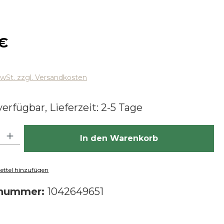
 Preis:
 €
MwSt. zzgl. Versandkosten
erfügbar, Lieferzeit: 2-5 Tage
hl: Gib den gewünschten Wert ein oder benutze die Schaltfläch
In den Warenkorb
ttel hinzufügen
tnummer:
1042649651