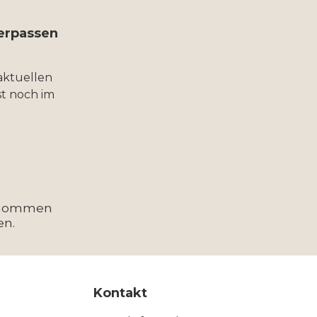
verpassen
aktuellen
t noch im
enommen
en.
Kontakt