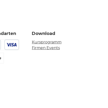
ndarten
Download
Kursprogramm
Firmen Events
 oder Debitkarte
g