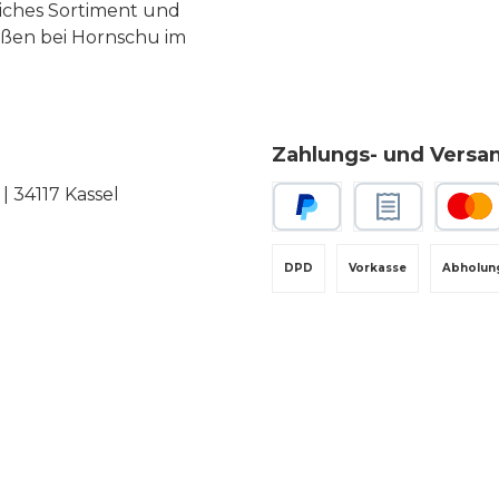
liches Sortiment und
eßen bei Hornschu im
Zahlungs- und Versa
 34117 Kassel
PayPal
Rechnungskauf
Kredit-
DPD
Vorkasse
Abholun