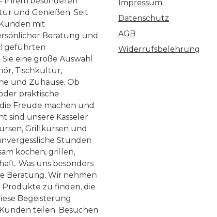
 – Ihrem besonderen
Impressum
ltur und Genießen. Seit
Datenschutz
 Kunden mit
AGB
ersönlicher Beratung und
ll geführten
Widerrufsbelehrung
n Sie eine große Auswahl
ör, Tischkultur,
he und Zuhause. Ob
 oder praktische
, die Freude machen und
ht sind unsere Kasseler
ursen, Grillkursen und
nvergessliche Stunden
am kochen, grillen,
haft. Was uns besonders
te Beratung. Wir nehmen
 Produkte zu finden, die
diese Begeisterung
Kunden teilen. Besuchen