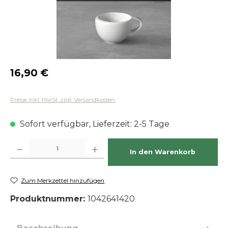
Regulärer Preis:
16,90 €
Preise inkl. MwSt. zzgl. Versandkosten
Sofort verfügbar, Lieferzeit: 2-5 Tage
Produkt Anzahl: Gib den gewünschten Wert ein oder benutze die Schaltfläch
In den Warenkorb
Zum Merkzettel hinzufügen
Produktnummer:
1042641420