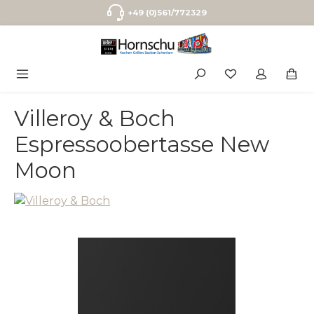
Zum Hauptinhalt springen
+49 (0)561/772329
Villeroy & Boch
Espressoobertasse New
Moon
Bildergalerie überspringen