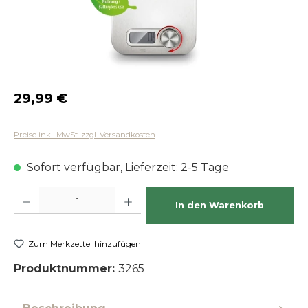
Regulärer Preis:
29,99 €
Preise inkl. MwSt. zzgl. Versandkosten
Sofort verfügbar, Lieferzeit: 2-5 Tage
Produkt Anzahl: Gib den gewünschten Wert ein oder benutze die Schaltfläch
In den Warenkorb
Zum Merkzettel hinzufügen
Produktnummer:
3265