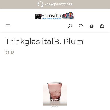
Zum Hauptinhalt springen
+49 (0)561/772329
Trinkglas italB. Plum
italB
Bildergalerie überspringen