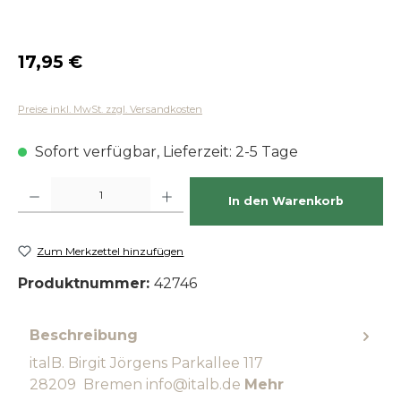
Regulärer Preis:
17,95 €
Preise inkl. MwSt. zzgl. Versandkosten
Sofort verfügbar, Lieferzeit: 2-5 Tage
Produkt Anzahl: Gib den gewünschten Wert ein oder benutze die Schaltfläch
In den Warenkorb
Zum Merkzettel hinzufügen
Produktnummer:
42746
Beschreibung
italB. Birgit Jörgens Parkallee 117
28209 Bremen info@italb.de
Mehr