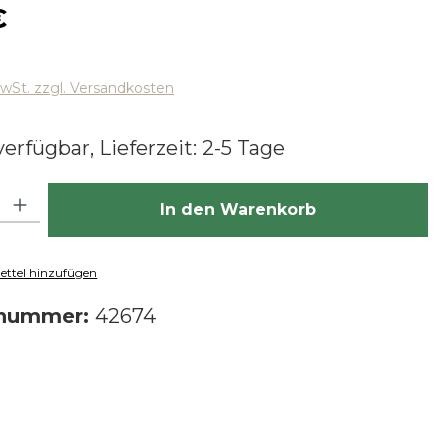
 Preis:
€
MwSt. zzgl. Versandkosten
erfügbar, Lieferzeit: 2-5 Tage
hl: Gib den gewünschten Wert ein oder benutze die Schaltfläch
In den Warenkorb
ttel hinzufügen
tnummer:
42674