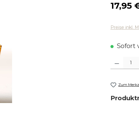
Regulärer
17,95 
Preise inkl. 
Sofort v
Produkt Anza
Zum Merkze
Produk