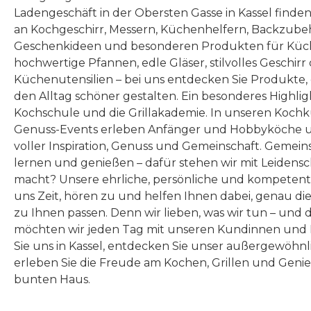
Ladengeschäft in der Obersten Gasse in Kassel finde
an Kochgeschirr, Messern, Küchenhelfern, Backzubeh
Geschenkideen und besonderen Produkten für Küc
hochwertige Pfannen, edle Gläser, stilvolles Geschirr
Küchenutensilien – bei uns entdecken Sie Produkte
den Alltag schöner gestalten. Ein besonderes Highlig
Kochschule und die Grillakademie. In unseren Kochk
Genuss-Events erleben Anfänger und Hobbyköche u
voller Inspiration, Genuss und Gemeinschaft. Gemeins
lernen und genießen – dafür stehen wir mit Leidensc
macht? Unsere ehrliche, persönliche und kompeten
uns Zeit, hören zu und helfen Ihnen dabei, genau die
zu Ihnen passen. Denn wir lieben, was wir tun – und 
möchten wir jeden Tag mit unseren Kundinnen und 
Sie uns in Kassel, entdecken Sie unser außergewöhn
erleben Sie die Freude am Kochen, Grillen und Geni
bunten Haus.