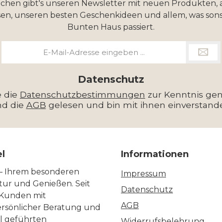
ochen gibt's unseren Newsletter mit neuen Produkten, 
en, unseren besten Geschenkideen und allem, was sons
Bunten Haus passiert.
E-
Mail-
Adresse
*
Datenschutz
e die
Datenschutzbestimmungen
zur Kenntnis g
nd die
AGB
gelesen und bin mit ihnen einverstand
el
Informationen
 – Ihrem besonderen
Impressum
ltur und Genießen. Seit
Datenschutz
 Kunden mit
AGB
ersönlicher Beratung und
ll geführten
Widerrufsbelehrung