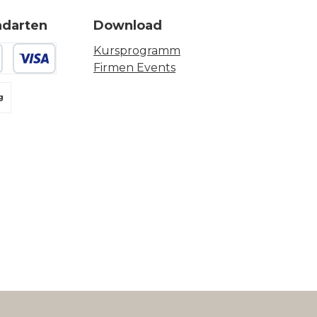
ndarten
Download
Kursprogramm
Firmen Events
 oder Debitkarte
g