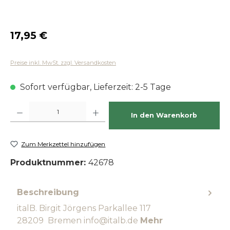
Regulärer Preis:
17,95 €
Preise inkl. MwSt. zzgl. Versandkosten
Sofort verfügbar, Lieferzeit: 2-5 Tage
Produkt Anzahl: Gib den gewünschten Wert ein oder benutze die Schaltfläch
In den Warenkorb
Zum Merkzettel hinzufügen
Produktnummer:
42678
Beschreibung
italB. Birgit Jörgens Parkallee 117
28209 Bremen info@italb.de
Mehr