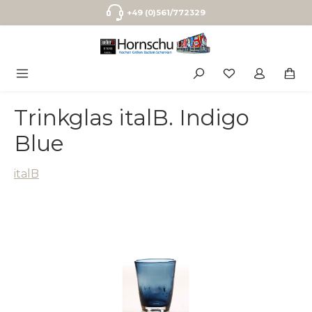
Zum Hauptinhalt springen
+49 (0)561/772329
Trinkglas italB. Indigo
Blue
italB
Bildergalerie überspringen