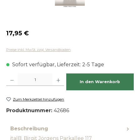
Regulärer Preis:
17,95 €
Preise inkl. MwSt. zzgl. Versandkosten
Sofort verfügbar, Lieferzeit: 2-5 Tage
Produkt Anzahl: Gib den gewünschten Wert ein oder benutze die Schaltfläch
In den Warenkorb
Zum Merkzettel hinzufügen
Produktnummer:
42686
Beschreibung
italB. Birgit Jörgens Parkallee 117