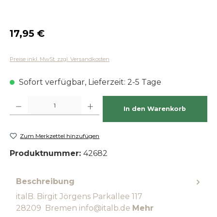
Regulärer Preis:
17,95 €
Preise inkl. MwSt. zzgl. Versandkosten
Sofort verfügbar, Lieferzeit: 2-5 Tage
Produkt Anzahl: Gib den gewünschten Wert ein oder benutze die Schaltfläch
In den Warenkorb
Zum Merkzettel hinzufügen
Produktnummer:
42682
Beschreibung
italB. Birgit Jörgens Parkallee 117
28209 Bremen info@italb.de
Mehr