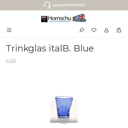
Zum Hauptinhalt springen
+49 (0)561/772329
Trinkglas italB. Blue
italB
Bildergalerie überspringen