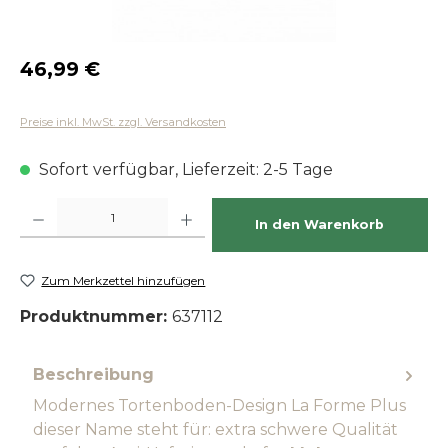
Regulärer Preis:
46,99 €
Preise inkl. MwSt. zzgl. Versandkosten
Sofort verfügbar, Lieferzeit: 2-5 Tage
Produkt Anzahl: Gib den gewünschten Wert ein oder benutze die Schaltfläch
In den Warenkorb
Zum Merkzettel hinzufügen
Produktnummer:
637112
Beschreibung
Modernes Tortenboden-Design La Forme Plus
dieser Name steht für: extra schwere Qualität