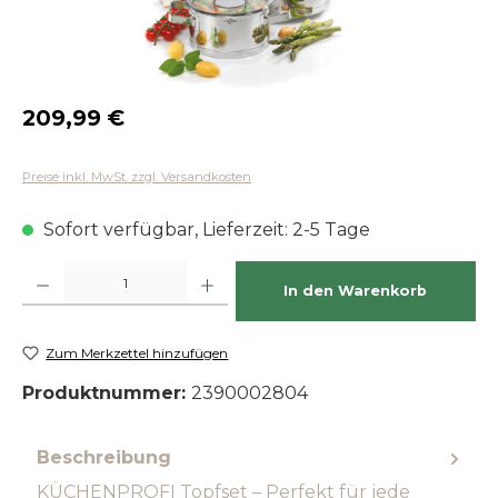
Regulärer Preis:
209,99 €
Preise inkl. MwSt. zzgl. Versandkosten
Sofort verfügbar, Lieferzeit: 2-5 Tage
Produkt Anzahl: Gib den gewünschten Wert ein oder benutze die Schaltfläch
In den Warenkorb
Zum Merkzettel hinzufügen
Produktnummer:
2390002804
Beschreibung
KÜCHENPROFI Topfset – Perfekt für jede