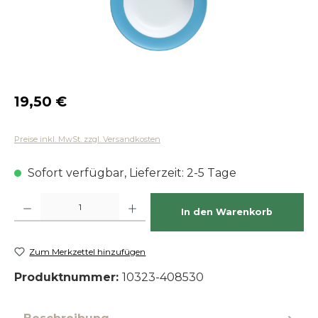
Regulärer Preis:
19,50 €
Preise inkl. MwSt. zzgl. Versandkosten
Sofort verfügbar, Lieferzeit: 2-5 Tage
Produkt Anzahl: Gib den gewünschten Wert ein oder benutze die Schaltfläch
In den Warenkorb
Zum Merkzettel hinzufügen
Produktnummer:
10323-408530