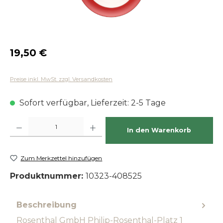
Regulärer Preis:
19,50 €
Preise inkl. MwSt. zzgl. Versandkosten
Sofort verfügbar, Lieferzeit: 2-5 Tage
Produkt Anzahl: Gib den gewünschten Wert ein oder benutze die Schaltfläch
In den Warenkorb
Zum Merkzettel hinzufügen
Produktnummer:
10323-408525
Beschreibung
Rosenthal GmbH Philip-Rosenthal-Platz 1