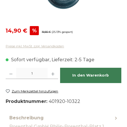
Verkaufspreis:
14,90 €
%
Regulärer Preis:
19,90 €
(25.13% gespart)
Preise inkl. MwSt. zzgl. Versandkosten
Sofort verfügbar, Lieferzeit: 2-5 Tage
Produkt Anzahl: Gib den gewünschten Wert ein oder benutze die Schaltfläch
In den Warenkorb
Zum Merkzettel hinzufügen
Produktnummer:
401920-10322
Beschreibung
Rosenthal GmbH Philip-Rosenthal-Platz 1