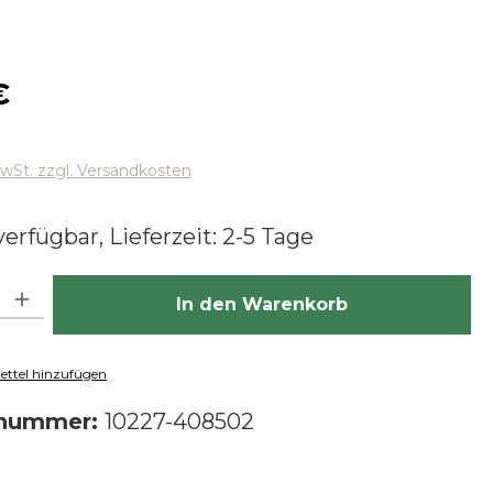
 Preis:
€
MwSt. zzgl. Versandkosten
erfügbar, Lieferzeit: 2-5 Tage
hl: Gib den gewünschten Wert ein oder benutze die Schaltfläch
In den Warenkorb
ttel hinzufügen
tnummer:
10227-408502