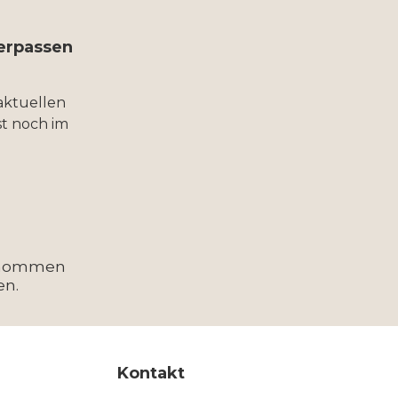
verpassen
aktuellen
t noch im
enommen
en.
Kontakt