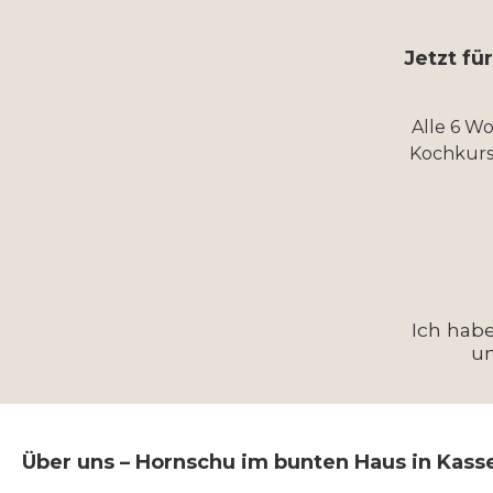
Jetzt fü
Alle 6 W
Kochkurs
Ich hab
u
Über uns – Hornschu im bunten Haus in Kass