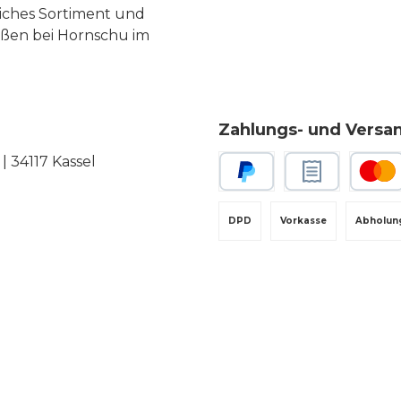
liches Sortiment und
eßen bei Hornschu im
Zahlungs- und Versa
 34117 Kassel
PayPal
Rechnungskauf
Kredit-
DPD
Vorkasse
Abholun