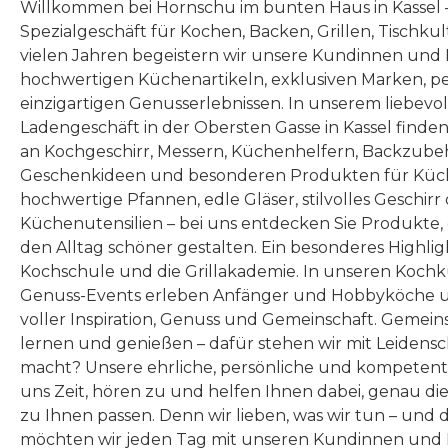
Willkommen bei Hornschu im bunten Haus in Kassel
Spezialgeschäft für Kochen, Backen, Grillen, Tischku
vielen Jahren begeistern wir unsere Kundinnen und
hochwertigen Küchenartikeln, exklusiven Marken, p
einzigartigen Genusserlebnissen. In unserem liebevo
Ladengeschäft in der Obersten Gasse in Kassel finde
an Kochgeschirr, Messern, Küchenhelfern, Backzubeh
Geschenkideen und besonderen Produkten für Küc
hochwertige Pfannen, edle Gläser, stilvolles Geschirr
Küchenutensilien – bei uns entdecken Sie Produkte
den Alltag schöner gestalten. Ein besonderes Highlig
Kochschule und die Grillakademie. In unseren Kochk
Genuss-Events erleben Anfänger und Hobbyköche u
voller Inspiration, Genuss und Gemeinschaft. Gemeins
lernen und genießen – dafür stehen wir mit Leidensc
macht? Unsere ehrliche, persönliche und kompeten
uns Zeit, hören zu und helfen Ihnen dabei, genau die
zu Ihnen passen. Denn wir lieben, was wir tun – und 
möchten wir jeden Tag mit unseren Kundinnen und 