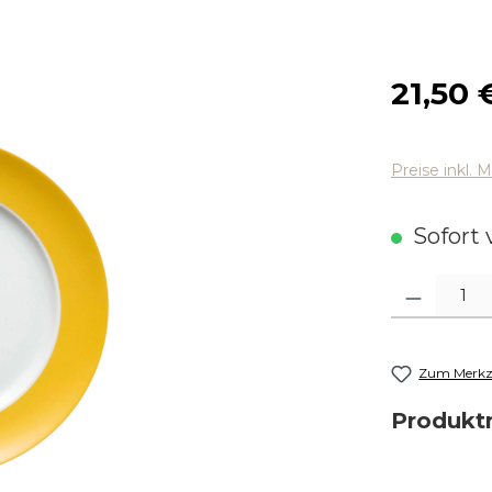
Regulärer
21,50 
Preise inkl. 
Sofort v
Produkt Anza
Zum Merkze
Produk