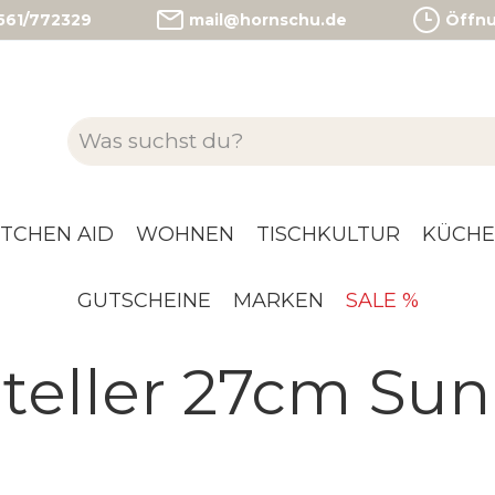
)561/772329
mail@hornschu.de
Öffnun
ITCHEN AID
WOHNEN
TISCHKULTUR
KÜCHE
GUTSCHEINE
MARKEN
SALE %
teller 27cm Sun