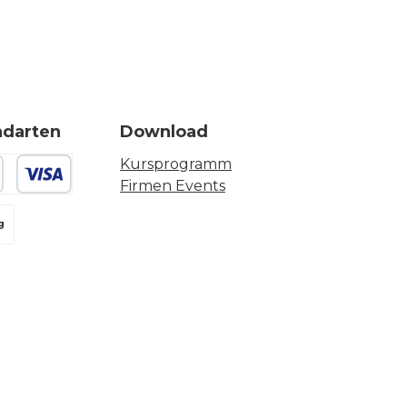
ndarten
Download
Kursprogramm
Firmen Events
 oder Debitkarte
g